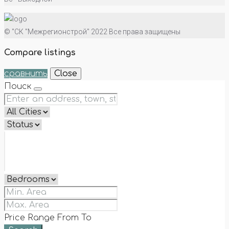
© "СК "Межрегионстрой" 2022 Все права защищены
Compare listings
сравнить
Close
Поиск
Price Range
From
To