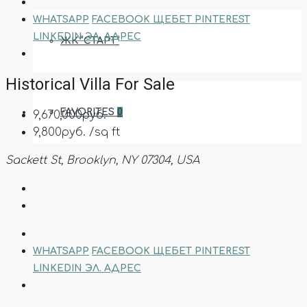
WHATSAPP
FACEBOOK
ЩЕБЕТ
PINTEREST
LINKEDIN
ЭЛ. АДРЕС
ЖК “СТАРТ”
Historical Villa For Sale
FAVORITES
0
9,670,000руб.
9,800руб. /sq ft
Sackett St, Brooklyn, NY 07304, USA
WHATSAPP
FACEBOOK
ЩЕБЕТ
PINTEREST
LINKEDIN
ЭЛ. АДРЕС