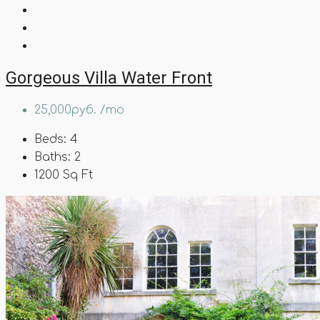
Gorgeous Villa Water Front
25,000руб. /mo
Beds:
4
Baths:
2
1200
Sq Ft