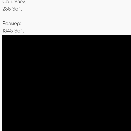
Сан. Узел:
238 Sqft
Размер:
1345 Sqft