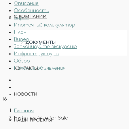
Описание
Особенности
О КОМПАНИИ
Адрес
Ипотечный калькулятор
План
Видео
ДОКУМЕНТЫ
Запланируйте экскурсию
Инфраструктура
Обзор
Похожие объявления
КОНТАКТЫ
НОВОСТИ
16
Главная
Historical Villa for Sale
НАШИ ПРОЕКТЫ