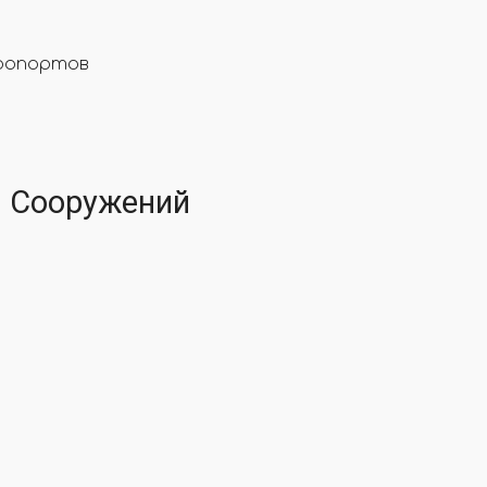
эропортов
И Сооружений