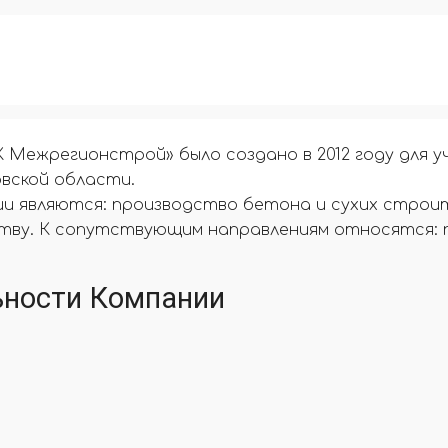
Межрегионстрой» было создано в 2012 году для у
овской области.
ии являются: производство бетона и сухих строи
тву. К сопутствующим направлениям относятся: 
ьности Компании