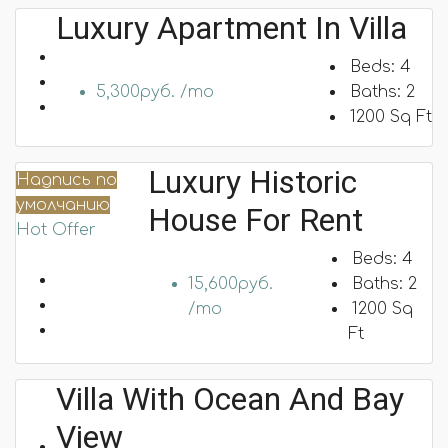
Luxury Apartment In Villa
Beds:
4
5,300руб. /mo
Baths:
2
1200
Sq Ft
Luxury Historic
Надпись по
умолчанию
House For Rent
Hot Offer
Beds:
4
15,600руб.
Baths:
2
/mo
1200
Sq
Ft
Villa With Ocean And Bay
View