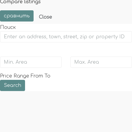
Compare listings
сравнить
Close
Поиск
Price Range
From
To
Search