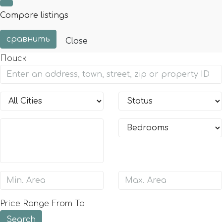
Compare listings
сравнить
Close
Поиск
Price Range
From
To
Search