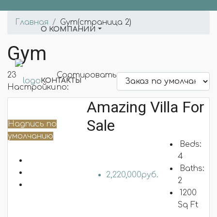
Главная
Gym
(страница 2)
О КОМПАНИИ
Gym
23
Сортировать
КОНТАКТЫ
Настройки
по:
Amazing Villa For
Sale
Надпись по
НОВОСТИ
умолчанию
Beds:
4
Baths:
2,220,000руб.
2
НАШИ ПРОЕКТЫ
1200
Sq Ft