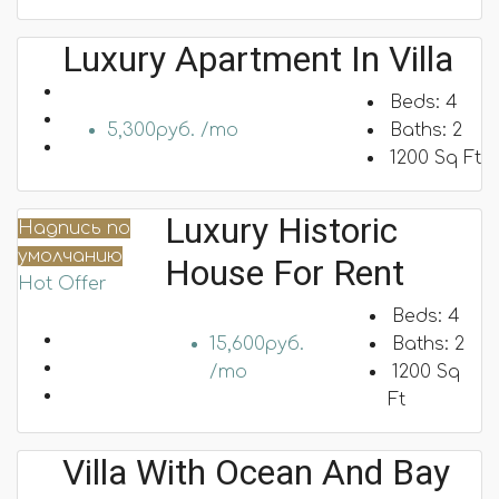
Luxury Apartment In Villa
Beds:
4
5,300руб. /mo
Baths:
2
1200
Sq Ft
Luxury Historic
Надпись по
умолчанию
House For Rent
Hot Offer
Beds:
4
15,600руб.
Baths:
2
/mo
1200
Sq
Ft
Villa With Ocean And Bay